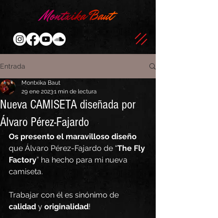
Entrada
Montxika Baut
29 ene 2023
1 min de lectura
Nueva CAMISETA diseñada por
Álvaro Pérez-Fajardo
Os presento el maravilloso diseño
que Álvaro Pérez-Fajardo de “
The Fly 
Factory
” ha hecho para mi nueva 
camiseta. 
Trabajar con él es sinónimo de 
calidad
 y 
originalidad
! 