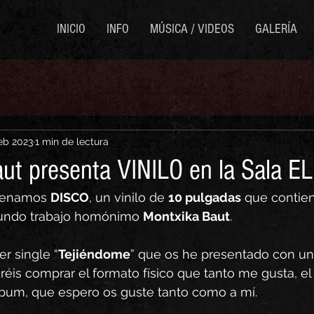
INICIO
INFO
MÚSICA / VIDEOS
GALERÍA
eb 2023
1 min de lectura
ut presenta VINILO en la Sala 
renamos 
DISCO
, un vinilo de 
10 pulgadas
 que contien
undo trabajo homónimo 
Montxika Baut
. 
er single “
Tejiéndome
” que os he presentado con un
́is comprar el formato físico que tanto me gusta, el 
lbum, que espero os guste tanto como a mí. 