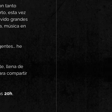
on tanto 
to, esta vez 
vivido grandes 
, música en 
entes... he 
te, llena de 
para compartir 
as 
20h
, 