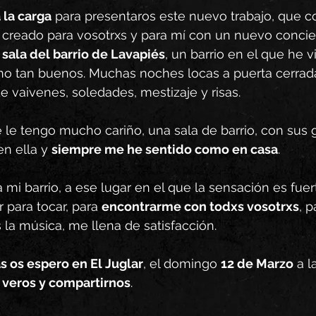
 la carga
 para presentaros este nuevo trabajo, que c
 creado para vosotrxs y para mí con un nuevo concier
a sala del barrio de Lavapiés
, un barrio en el que he 
o tan buenos. Muchas noches locas a puerta cerrada
de vaivenes, soledades, mestizaje y risas. 
 le tengo mucho cariño, una sala de barrio, con sus g
n ella y 
siempre me he sentido como en casa
. 
 a mi barrio, a ese lugar en el que la sensación es fuer
r para tocar, para 
encontrarme con todxs vosotrxs
, 
 la música, me llena de satisfacción. 
 os espero en El Juglar
, el domingo 
12 de Marzo
 a l
 veros y compartirnos
. 