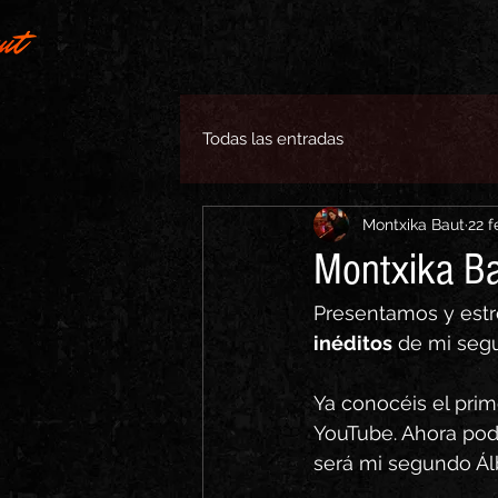
Todas las entradas
Montxika Baut
22 f
Montxika Ba
Presentamos y est
inéditos
 de mi seg
Ya conocéis el prim
YouTube. Ahora podre
será mi segundo Á